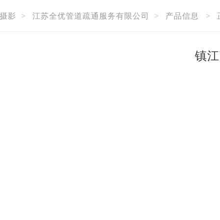
摄影
>
江苏全优管道疏通服务有限公司
>
产品信息
>
镇江