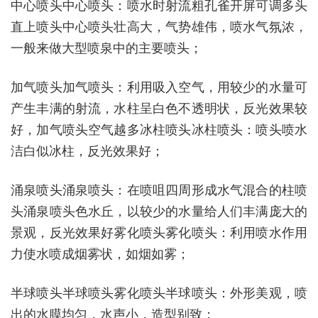
中心喷头中心喷头：喷水时射流粗孔雀开屏可调多头
直上喷头中心喷头壮高大，气势雄伟，喷水气氛浓，
一般来做大型喷泉中的主要喷头；
加气喷头加气喷头：利用吸入空气，用较少的水量可
产生丰满的射流，水柱呈白色不透明状，反光效果较
好，加气喷头空气越多冰柱喷头冰柱喷头：喷头喷水
洁白似冰柱，反光效果好；
涌泉喷头涌泉喷头：在喷咀四周形成水气混合的柱喷
头涌泉喷头色水丘，以较少的水量给人们丰满庞大的
景观，反光效果好雾化喷头雾化喷头：利用喷水作用
力使水喷成烟雾状，如烟如雾；
半球喷头半球喷头雾化喷头半球喷头：外形美观，喷
出的水膜均匀，水声小，造型别致；