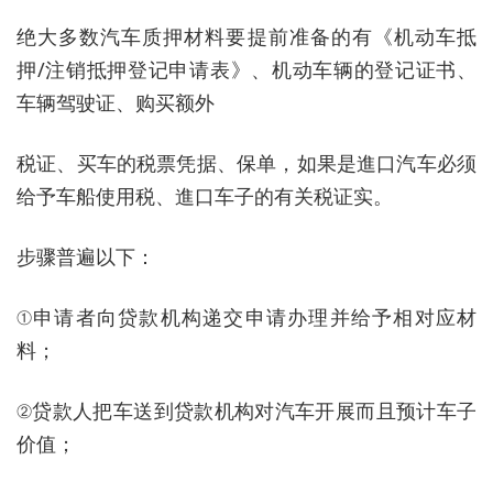
绝大多数汽车质押材料要提前准备的有《机动车抵
押/注销抵押登记申请表》、机动车辆的登记证书、
车辆驾驶证、购买额外
税证、买车的税票凭据、保单，如果是進口汽车必须
给予车船使用税、進口车子的有关税证实。
步骤普遍以下：
①申请者向贷款机构递交申请办理并给予相对应材
料；
②贷款人把车送到贷款机构对汽车开展而且预计车子
价值；