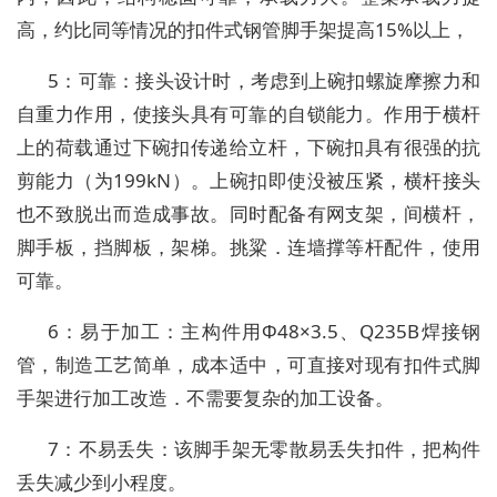
高，约比同等情况的扣件式钢管脚手架提高15%以上，
5：可靠：接头设计时，考虑到上碗扣螺旋摩擦力和
自重力作用，使接头具有可靠的自锁能力。作用于横杆
上的荷载通过下碗扣传递给立杆，下碗扣具有很强的抗
剪能力（为199kN）。上碗扣即使没被压紧，横杆接头
也不致脱出而造成事故。同时配备有网支架，间横杆，
脚手板，挡脚板，架梯。挑粱．连墙撑等杆配件，使用
可靠。
6：易于加工：主构件用Φ48×3.5、Q235B焊接钢
管，制造工艺简单，成本适中，可直接对现有扣件式脚
手架进行加工改造．不需要复杂的加工设备。
7：不易丢失：该脚手架无零散易丢失扣件，把构件
丢失减少到小程度。