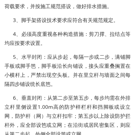
荷载要求，并按施工规范搭设，做好排水措施。
3、脚手架搭设技术要求应符合有关规范规定。
4、必须高度重视各种构造措施：剪刀撑、拉结点等
均应按要求设置。
5、水平封闭：应从步起，每隔一步或二步，满铺脚
手板或脚手笆，脚手板沿长向铺设，接头应重叠搁置在
小横杆上，严禁出现空头板。并在里立杆与墙面之间每
隔四步铺设统长底笆。
6、垂直封闭：从第二步至第五步，每步均需在外排
立杆里侧设置1.00m高的防护样栏杆和挡脚板或设立
网，防护杆（网）与立杆扣牢；第五步以上除设防护拦
杆外，应全部设笆或立网；在沿街或居民密集区，则应
从第二步起，外侧全部设笆或立网。