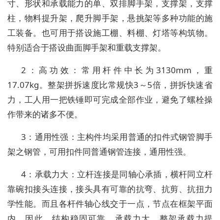
寸、形状和承载能力的单、双排脚手架，支撑架，支撑
柱，物料提升架，爬升脚手架，悬挑架等多种功能的施
工装备。也可用于搭设施工棚、料棚、灯塔等构筑物。
特别适合于搭设曲面脚手架和重载支撑架。
2：高功效：常用杆件中长为3130mm，重
17.07kg。整架拼拆速度比常规快3～5倍，拼拆快速省
力，工人用一把铁锤即可完成全部作业，避免了螺栓操
作带来的诸多不便。
3：通用性强：主构件均采用普通的扣件式钢管脚手
架之钢管，可用扣件同普通钢管连接，通用性强。
4：承载力大：立杆连接是同轴心承插，横杆同立杆
靠碗扣接头连接，接头具有可靠的抗弯、抗剪、抗扭力
学性能。而且各杆件轴心线交于一点，节点在框架平面
内，因此，结构稳固可靠，承载力大。整架承载力提