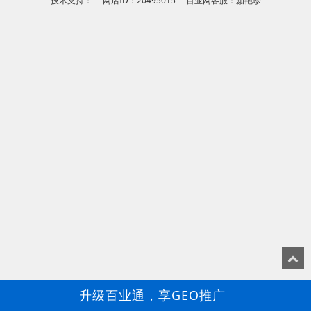
技术支持： 网店ID：20495015 百业网客服：颜艳珍
升级百业通，享GEO推广